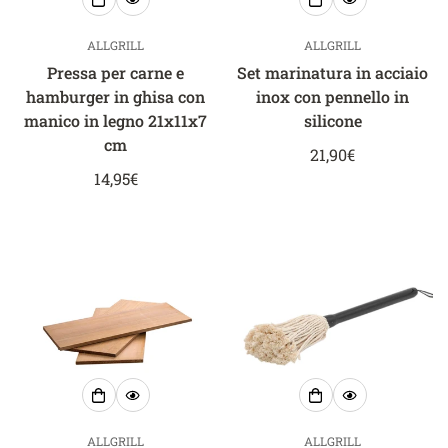
ALLGRILL
ALLGRILL
Pressa per carne e
Set marinatura in acciaio
hamburger in ghisa con
inox con pennello in
manico in legno 21x11x7
silicone
cm
Prezzo
21,90€
Prezzo
14,95€
normale
normale
ALLGRILL
ALLGRILL