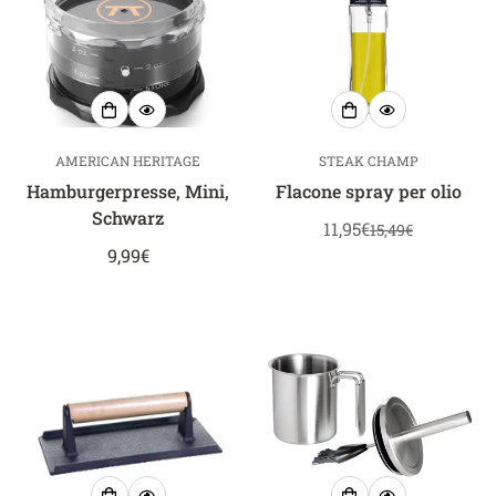
AMERICAN HERITAGE
STEAK CHAMP
Hamburgerpresse, Mini,
Flacone spray per olio
Schwarz
11,95€
15,49€
Prezzo
Prezzo
Prezzo
9,99€
di
normale
normale
vendita