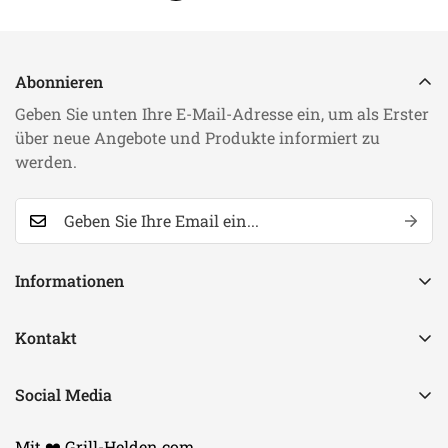
Abonnieren
Geben Sie unten Ihre E-Mail-Adresse ein, um als Erster
über neue Angebote und Produkte informiert zu
werden.
Informationen
Cercare
Kontakt
FAQ
Telefon: +49 02871/3494051
Condizioni generali di contratto
Social Media
E-Mail: info@grill-helden.com
diritto di recesso
Mit ❤️ Grill-Helden.com