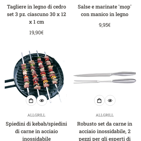
Tagliere in legno di cedro
Salse e marinate 'mop'
set 3 pz. ciascuno 30 x 12
con manico in legno
x 1 cm
Prezzo
9,95€
Prezzo
19,90€
normale
normale
ALLGRILL
ALLGRILL
Spiedini di kebab/spiedini
Robusto set da carne in
di carne in acciaio
acciaio inossidabile, 2
inossidabile
pezzi per gli esperti di