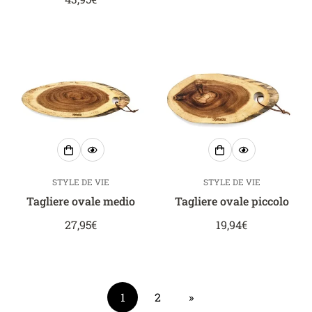
normale
STYLE DE VIE
STYLE DE VIE
Tagliere ovale medio
Tagliere ovale piccolo
Prezzo
27,95€
Prezzo
19,94€
normale
normale
1
2
»