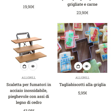
grigliate e carne
Prezzo
19,90€
normale
Prezzo
23,90€
normale
ALLGRILL
ALLGRILL
Scaletta per fumatori in
Tagliabiscotti alla griglia
acciaio inossidabile,
Prezzo
5,95€
pieghevole con assi di
normale
legno di cedro
Prezzo
43,95€