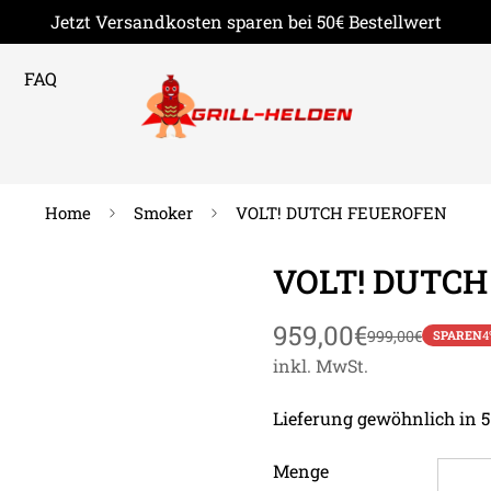
Jetzt Versandkosten sparen bei 50€ Bestellwert
FAQ
Home
Smoker
VOLT! DUTCH FEUEROFEN
VOLT! DUTC
959,00€
999,00€
SPAREN
4
Verkaufspreis
Regulärer
Preis
inkl. MwSt.
Lieferung gewöhnlich in 5
Menge