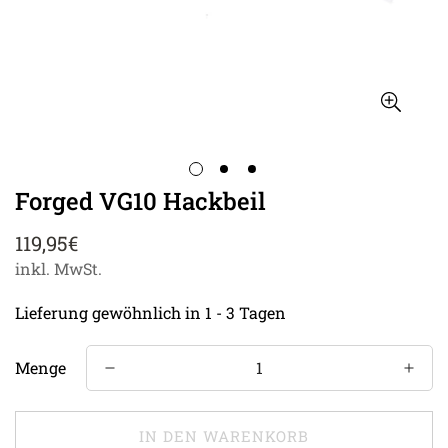
Forged VG10 Hackbeil
Regulärer
119,95€
Preis
inkl. MwSt.
Lieferung gewöhnlich in 1 - 3 Tagen
Menge
IN DEN WARENKORB