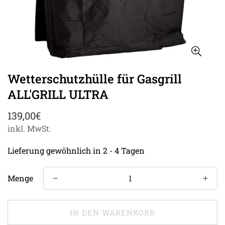
Wetterschutzhülle für Gasgrill
ALL'GRILL ULTRA
Regulärer
139,00€
Preis
inkl. MwSt.
Lieferung gewöhnlich in 2 - 4 Tagen
Menge
IN DEN WARENKORB