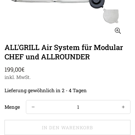
ALL'GRILL Air System für Modular
CHEF und ALLROUNDER
Regulärer
199,00€
Preis
inkl. MwSt.
Lieferung gewöhnlich in 2 - 4 Tagen
Menge
IN DEN WARENKORB