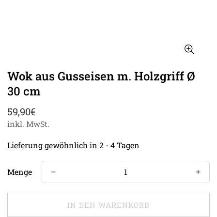
Wok aus Gusseisen m. Holzgriff Ø
30 cm
Regulärer
59,90€
Preis
inkl. MwSt.
Lieferung gewöhnlich in 2 - 4 Tagen
Menge
IN DEN WARENKORB