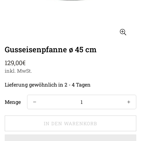
Gusseisenpfanne ø 45 cm
Regulärer
129,00€
Preis
inkl. MwSt.
Lieferung gewöhnlich in 2 - 4 Tagen
Menge
IN DEN WARENKORB