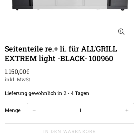
Seitenteile re.+ li. für ALL'GRILL
EXTREM light -BLACK- 100960
Regulärer
1.150,00€
Preis
inkl. MwSt.
Lieferung gewöhnlich in 2 - 4 Tagen
Menge
IN DEN WARENKORB