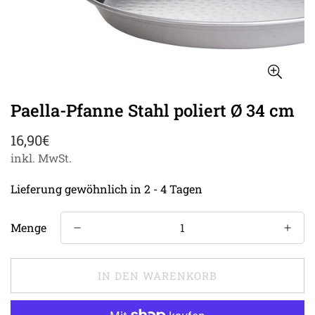
Paella-Pfanne Stahl poliert Ø 34 cm
Regulärer
16,90€
Preis
inkl. MwSt.
Lieferung gewöhnlich in 2 - 4 Tagen
Menge
IN DEN WARENKORB